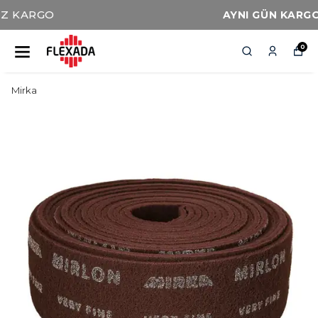
AYNI GÜN KARGO İMKANI
0
Mirka