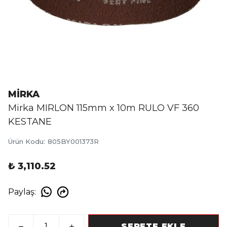
MİRKA
Mirka MIRLON 115mm x 10m RULO VF 360
KESTANE
Ürün Kodu
:
805BY001373R
₺ 3,110.52
Paylaş
:
SEPETE EKLE