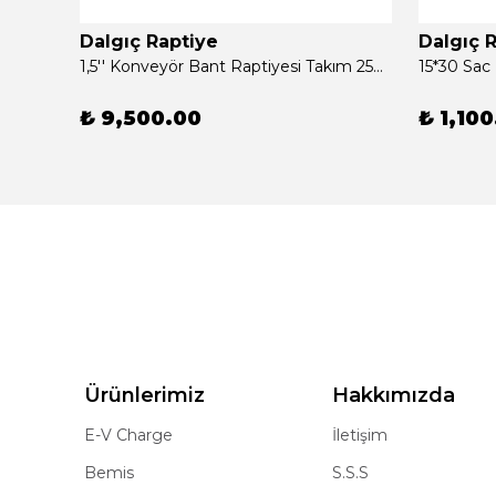
Dalgıç Raptiye
Dalgıç 
Bemis 2,3 - 3,7 kw Mini Mobil Araç Şarj Aleti 5 Metre
1,5'' Konveyör Bant Raptiyesi Takım 250 Adet
15*30 Sac
₺ 9,500.00
₺ 1,10
Ürünlerimiz
Hakkımızda
E-V Charge
İletişim
Bemis
S.S.S