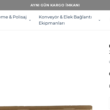
AYNI GÜN KARGO İMKANI
eme & Polisaj
Konveyör & Elek Bağlantı
Ekipmanları