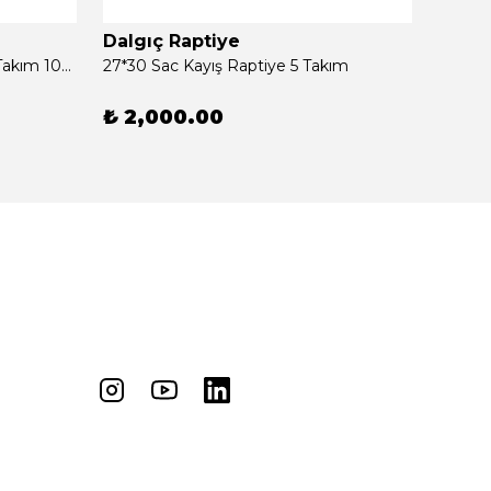
Dalgıç Raptiye
Dalgı
2,5'' Konveyör Bant Raptiyesi Takım 100 Adet
27*30 Sac Kayış Raptiye 5 Takım
27*60 
₺ 2,000.00
₺ 2,