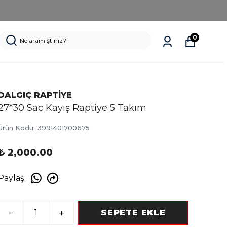
0
DALGIÇ RAPTİYE
27*30 Sac Kayış Raptiye 5 Takım
Ürün Kodu
:
3991401700675
₺ 2,000.00
Paylaş
:
SEPETE EKLE