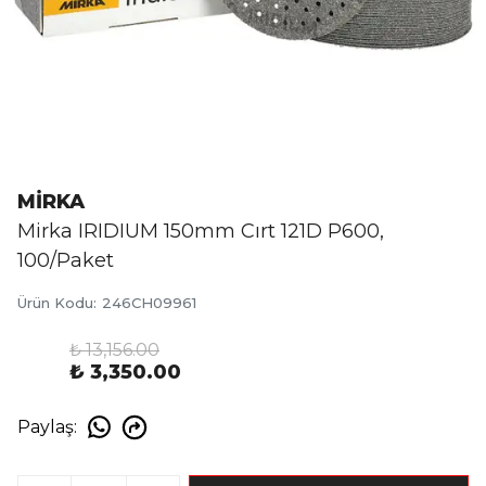
MİRKA
Mirka IRIDIUM 150mm Cırt 121D P600,
100/Paket
Ürün Kodu
:
246CH09961
₺ 13,156.00
%
75
₺ 3,350.00
Paylaş
: