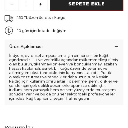
SEPETE EKLE
150 TL üzeri ücretsiz kargo
10 gün içinde iade değişim
Ürün Açıklaması
İridyum, evrensel zımparalama için birinci sınıf bir kağıt
aşındırıcıdır. Hız ve verimlilik açısından mükemmelleştirilmiş
olan bu ürün, tıkanmayı önleyen ve boncuklanmayı azaltan
hassas kaplamalı, esnek bir kağıt üzerinde seramik ve
alüminyum oksit taneciklerinin karışımına sahiptir. Pratik
olarak toz tutmaz ve tanecikler daha uzun süre keskin
kaldığı için kullanım ömrü artar. Toz emme işlemi, diskler ve
şeritler için çok delikli desenlerle optimize edilmiştir.
Iridium, hem yumuşak hem de sert yüzeylerde muhteşem
sonuçlar verir ve bu da onu her sektördeki profesyoneller
için ideal kağıt aşındırıcı seçimi haline getirir.
Yorumlar