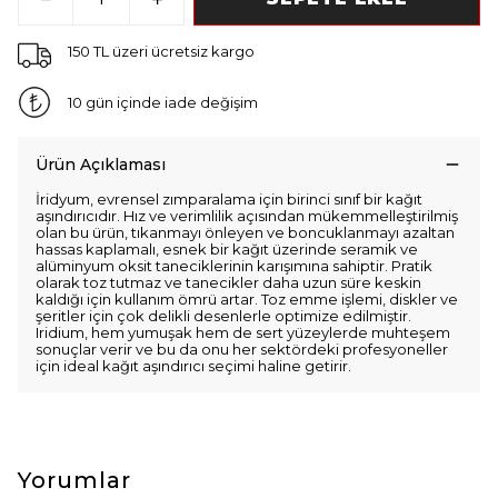
150 TL üzeri ücretsiz kargo
10 gün içinde iade değişim
Ürün Açıklaması
İridyum, evrensel zımparalama için birinci sınıf bir kağıt
aşındırıcıdır. Hız ve verimlilik açısından mükemmelleştirilmiş
olan bu ürün, tıkanmayı önleyen ve boncuklanmayı azaltan
hassas kaplamalı, esnek bir kağıt üzerinde seramik ve
alüminyum oksit taneciklerinin karışımına sahiptir. Pratik
olarak toz tutmaz ve tanecikler daha uzun süre keskin
kaldığı için kullanım ömrü artar. Toz emme işlemi, diskler ve
şeritler için çok delikli desenlerle optimize edilmiştir.
Iridium, hem yumuşak hem de sert yüzeylerde muhteşem
sonuçlar verir ve bu da onu her sektördeki profesyoneller
için ideal kağıt aşındırıcı seçimi haline getirir.
Yorumlar