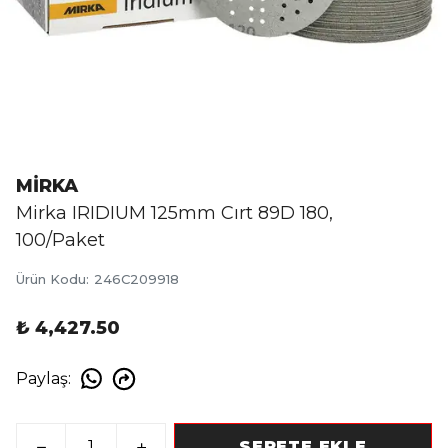
MİRKA
Mirka IRIDIUM 125mm Cırt 89D 180,
100/Paket
Ürün Kodu
:
246C209918
₺ 4,427.50
Paylaş
:
SEPETE EKLE