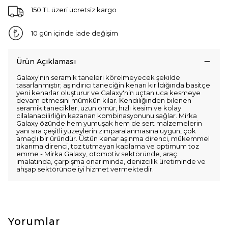
150 TL üzeri ücretsiz kargo
10 gün içinde iade değişim
Ürün Açıklaması
Galaxy'nin seramik taneleri körelmeyecek şekilde
tasarlanmıştır; aşındırıcı taneciğin kenarı kırıldığında basitçe
yeni kenarlar oluşturur ve Galaxy'nin uçtan uca kesmeye
devam etmesini mümkün kılar. Kendiliğinden bilenen
seramik tanecikler, uzun ömür, hızlı kesim ve kolay
cilalanabilirliğin kazanan kombinasyonunu sağlar. Mirka
Galaxy özünde hem yumuşak hem de sert malzemelerin
yanı sıra çeşitli yüzeylerin zımparalanmasına uygun, çok
amaçlı bir üründür. Üstün kenar aşınma direnci, mükemmel
tıkanma direnci, toz tutmayan kaplama ve optimum toz
emme - Mirka Galaxy, otomotiv sektöründe, araç
imalatında, çarpışma onarımında, denizcilik üretiminde ve
ahşap sektöründe iyi hizmet vermektedir.
Yorumlar