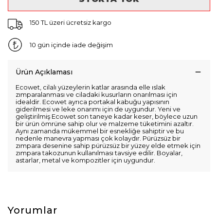
150 TL üzeri ücretsiz kargo
10 gün içinde iade değişim
Ürün Açıklaması
Ecowet, cilalı yüzeylerin katlar arasında elle ıslak
zımparalanması ve ciladaki kusurların onarılması için
idealdir. Ecowet ayrıca portakal kabuğu yapısının
giderilmesi ve leke onarımı için de uygundur. Yeni ve
geliştirilmiş Ecowet son taneye kadar keser, böylece uzun
bir ürün ömrüne sahip olur ve malzeme tüketimini azaltır.
Aynı zamanda mükemmel bir esnekliğe sahiptir ve bu
nedenle manevra yapması çok kolaydır. Pürüzsüz bir
zımpara desenine sahip pürüzsüz bir yüzey elde etmek için
zımpara takozunun kullanılması tavsiye edilir. Boyalar,
astarlar, metal ve kompozitler için uygundur.
Yorumlar