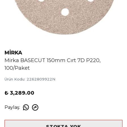
MİRKA
Mirka BASECUT 150mm Cırt 7D P220,
100/Paket
Ürün Kodu
:
2262809922N
₺ 3,289.00
Paylaş
:
STOKTA YOK