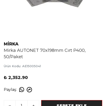
MİRKA
Mirka AUTONET 70x198mm Cırt P400,
50/Paket
Ürün Kodu
:
AE15005041
₺ 2,352.90
Paylaş
:
SEPETE EKLE