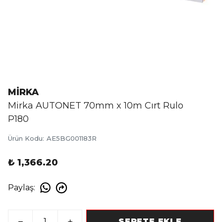
MİRKA
Mirka AUTONET 70mm x 10m Cırt Rulo
P180
Ürün Kodu
:
AE5BG001183R
₺ 1,366.20
Paylaş
:
SEPETE EKLE