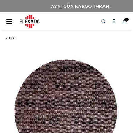
AYNI GÜN KARGO İMKANI
0
Mirka