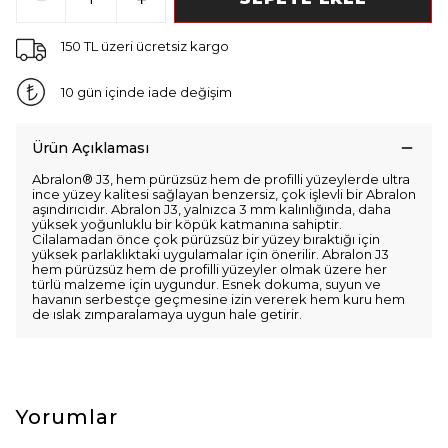
150 TL üzeri ücretsiz kargo
10 gün içinde iade değişim
Ürün Açıklaması
Abralon® J3, hem pürüzsüz hem de profilli yüzeylerde ultra
ince yüzey kalitesi sağlayan benzersiz, çok işlevli bir Abralon
aşındırıcıdır. Abralon J3, yalnızca 3 mm kalınlığında, daha
yüksek yoğunluklu bir köpük katmanına sahiptir.
Cilalamadan önce çok pürüzsüz bir yüzey bıraktığı için
yüksek parlaklıktaki uygulamalar için önerilir. Abralon J3
hem pürüzsüz hem de profilli yüzeyler olmak üzere her
türlü malzeme için uygundur. Esnek dokuma, suyun ve
havanın serbestçe geçmesine izin vererek hem kuru hem
de ıslak zımparalamaya uygun hale getirir.
Yorumlar