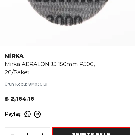
MİRKA
Mirka ABRALON J3 150mm P500,
20/Paket
Ürün Kodu
:
8M030131
₺ 2,164.16
Paylaş
:
SEPETE EKLE