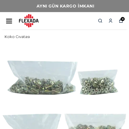
AYNI GÜN KARGO İMKANI
0
Koko Cıvatası