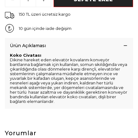
150 TL üzeri ücretsiz kargo
10 gün içinde iade değişim
Ürün Açıklaması
Koko Civatası
Dikine hareket eden elevatör kovalarını konveyör
bantlarına bağlamak için kullanılan, somun sıkıldığında veya
çıkarıldığında olası dönmelere karşı dirençli, elevatörler
sistemlerinin çalışmalarına müdahele etmeyen ince ve
yuvarlak bir kafadan oluşan, kepçe asansörlerinde ve
nesneleri aşağı veya yukarı indiren, kaldıran her türlü
mekanik sistemlerde, yer döşemeleri cıvatalamasında ve
her türlü hasar azaltma ve dayanıklılık gerektiren konveyör
bandında kullanılan elevatör koko cıvataları, dişli birer
bağlantı elemanlarıdır.
Yorumlar