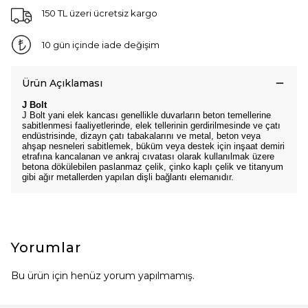
150 TL üzeri ücretsiz kargo
10 gün içinde iade değişim
Ürün Açıklaması
J Bolt
J Bolt yani elek kancası genellikle duvarların beton temellerine
sabitlenmesi faaliyetlerinde, elek tellerinin gerdirilmesinde ve çatı
endüstrisinde, dizayn çatı tabakalarını ve metal, beton veya
ahşap nesneleri sabitlemek, büküm veya destek için inşaat demiri
etrafına kancalanan ve ankraj cıvatası olarak kullanılmak üzere
betona dökülebilen paslanmaz çelik, çinko kaplı çelik ve titanyum
gibi ağır metallerden yapılan dişli bağlantı elemanıdır.
Yorumlar
Bu ürün için henüz yorum yapılmamış.