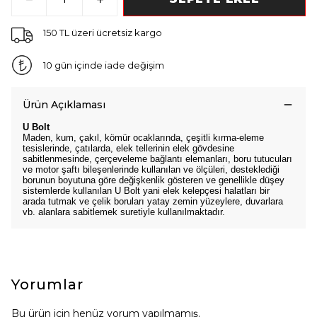
150 TL üzeri ücretsiz kargo
10 gün içinde iade değişim
Ürün Açıklaması
U Bolt
Maden, kum, çakıl, kömür ocaklarında, çeşitli kırma-eleme
tesislerinde, çatılarda, elek tellerinin elek gövdesine
sabitlenmesinde, çerçeveleme bağlantı elemanları, boru tutucuları
ve motor şaftı bileşenlerinde kullanılan ve ölçüleri, desteklediği
borunun boyutuna göre değişkenlik gösteren ve genellikle düşey
sistemlerde kullanılan U Bolt yani elek kelepçesi halatları bir
arada tutmak ve çelik boruları yatay zemin yüzeylere, duvarlara
vb. alanlara sabitlemek suretiyle kullanılmaktadır.
Yorumlar
Bu ürün için henüz yorum yapılmamış.