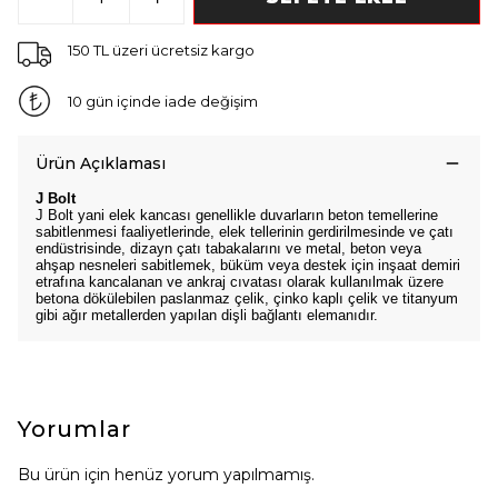
150 TL üzeri ücretsiz kargo
10 gün içinde iade değişim
Ürün Açıklaması
J Bolt
J Bolt yani elek kancası genellikle duvarların beton temellerine
sabitlenmesi faaliyetlerinde, elek tellerinin gerdirilmesinde ve çatı
endüstrisinde, dizayn çatı tabakalarını ve metal, beton veya
ahşap nesneleri sabitlemek, büküm veya destek için inşaat demiri
etrafına kancalanan ve ankraj cıvatası olarak kullanılmak üzere
betona dökülebilen paslanmaz çelik, çinko kaplı çelik ve titanyum
gibi ağır metallerden yapılan dişli bağlantı elemanıdır.
Yorumlar
Bu ürün için henüz yorum yapılmamış.